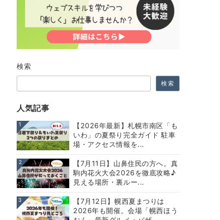
検索
検索
人気記事
1
【2026年最新】札幌市南区「も
いわ」の夏祭り完全ガイド 駐車
場・アクセス情報を...
2
【7月11日】山鼻住民の方へ。真
駒内花火大会2026を徹底攻略♪
見える場所・裏ルー...
3
【7月12日】幌西夏まつりは
2026年も開催。会場「幌西ほう
おん」最新グルメ・バザ...