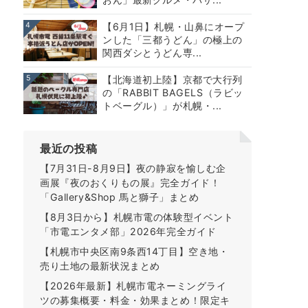
4
【6月1日】札幌・山鼻にオープ
ンした「三都うどん」の極上の
関西ダシとうどん専...
5
【北海道初上陸】京都で大行列
の「RABBIT BAGELS（ラビッ
トベーグル）」が札幌・...
最近の投稿
【7月31日-8月9日】夜の静寂を愉しむ企
画展『夜のおくりもの展』完全ガイド！
「Gallery&Shop 馬と獅子」まとめ
【8月3日から】札幌市電の体験型イベント
「市電エンタメ部」2026年完全ガイド
【札幌市中央区南9条西14丁目】空き地・
売り土地の最新状況まとめ
【2026年最新】札幌市電ネーミングライ
ツの募集概要・料金・効果まとめ！限定キ