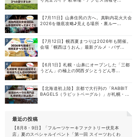
2
【7月11日】山鼻住民の方へ。真駒内花火大会
2026を徹底攻略♪見える場所・裏ルー...
3
【7月12日】幌西夏まつりは2026年も開催。
会場「幌西ほうおん」最新グルメ・バザ...
4
【6月1日】札幌・山鼻にオープンした「三都
うどん」の極上の関西ダシとうどん専...
5
【北海道初上陸】京都で大行列の「RABBIT
BAGELS（ラビットベーグル）」が札幌・...
最近の投稿
【8月8・9日】「フルーツケーキファクトリー伏見本
店」夏のスペシャルイベント「第一回 スイーツわくわ