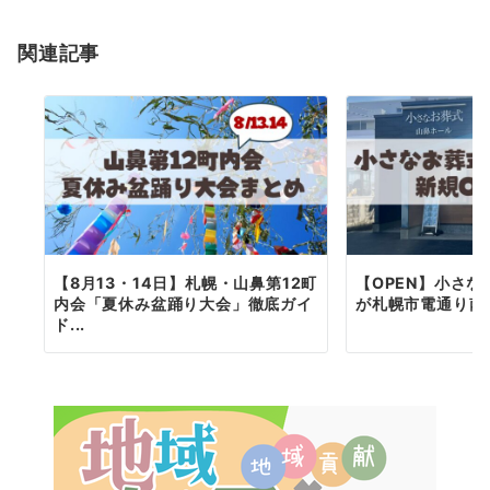
ョ
関連記事
ン
【8月13・14日】札幌・山鼻第12町
【OPEN】小さ
内会「夏休み盆踊り大会」徹底ガイ
が札幌市電通り南
ド...