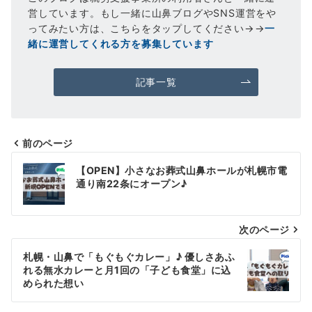
営しています。もし一緒に山鼻ブログやSNS運営をや
ってみたい方は、こちらをタップしてください→→
一
緒に運営してくれる方を募集しています
記事一覧
前のページ
投
【OPEN】小さなお葬式山鼻ホールが札幌市電
稿
通り南22条にオープン♪
ナ
次のページ
ビ
ゲ
札幌・山鼻で「もぐもぐカレー」♪ 優しさあふ
れる無水カレーと月1回の「子ども食堂」に込
ー
められた想い
シ